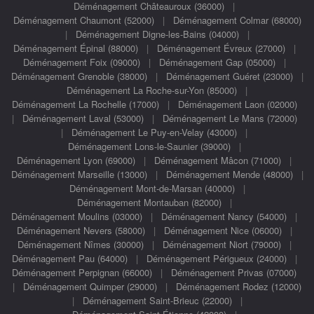
Déménagement Châteauroux (36000)
|
Déménagement Chaumont (52000)
|
Déménagement Colmar (68000)
|
Déménagement Digne-les-Bains (04000)
|
Déménagement Épinal (88000)
|
Déménagement Évreux (27000)
|
Déménagement Foix (09000)
|
Déménagement Gap (05000)
|
Déménagement Grenoble (38000)
|
Déménagement Guéret (23000)
|
Déménagement La Roche-sur-Yon (85000)
|
Déménagement La Rochelle (17000)
|
Déménagement Laon (02000)
|
Déménagement Laval (53000)
|
Déménagement Le Mans (72000)
|
Déménagement Le Puy-en-Velay (43000)
|
Déménagement Lons-le-Saunier (39000)
|
Déménagement Lyon (69000)
|
Déménagement Mâcon (71000)
|
Déménagement Marseille (13000)
|
Déménagement Mende (48000)
|
Déménagement Mont-de-Marsan (40000)
|
Déménagement Montauban (82000)
|
Déménagement Moulins (03000)
|
Déménagement Nancy (54000)
|
Déménagement Nevers (58000)
|
Déménagement Nice (06000)
|
Déménagement Nîmes (30000)
|
Déménagement Niort (79000)
|
Déménagement Pau (64000)
|
Déménagement Périgueux (24000)
|
Déménagement Perpignan (66000)
|
Déménagement Privas (07000)
|
Déménagement Quimper (29000)
|
Déménagement Rodez (12000)
|
Déménagement Saint-Brieuc (22000)
|