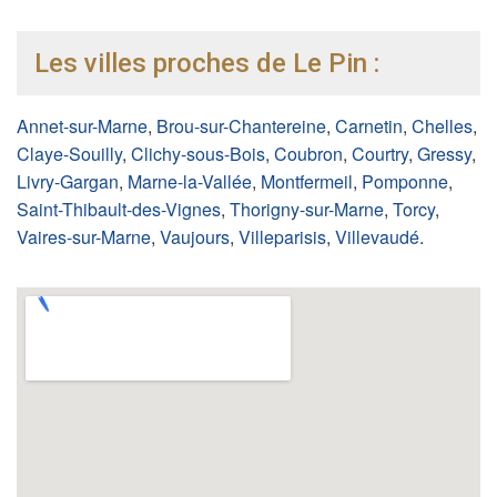
Les villes proches de Le Pin :
Annet-sur-Marne
,
Brou-sur-Chantereine
,
Carnetin
,
Chelles
,
Claye-Souilly
,
Clichy-sous-Bois
,
Coubron
,
Courtry
,
Gressy
,
Livry-Gargan
,
Marne-la-Vallée
,
Montfermeil
,
Pomponne
,
Saint-Thibault-des-Vignes
,
Thorigny-sur-Marne
,
Torcy
,
Vaires-sur-Marne
,
Vaujours
,
Villeparisis
,
Villevaudé
.