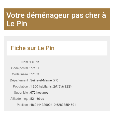
Votre déménageur pas cher à
Le Pin
Fiche sur Le Pin
Nom :
Le Pin
Code postal :
77181
Code Insee :
77363
Département :
Seine-et-Marne (77)
Population :
1 200 habitants
(2013 INSEE)
Superficie :
672 hectares
Altitude moy. :
82 mètres
Position :
48.9144329004, 2.62838554691