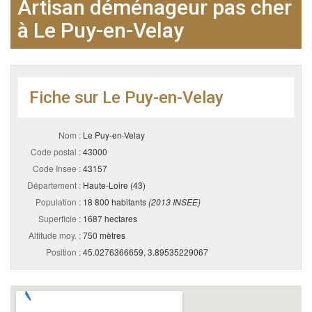
Artisan déménageur pas cher
à Le Puy-en-Velay
Fiche sur Le Puy-en-Velay
Nom :
Le Puy-en-Velay
Code postal :
43000
Code Insee :
43157
Département :
Haute-Loire (43)
Population :
18 800 habitants
(2013 INSEE)
Superficie :
1687 hectares
Altitude moy. :
750 mètres
Position :
45.0276366659, 3.89535229067