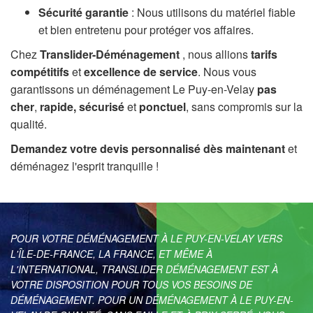
Sécurité garantie
: Nous utilisons du matériel fiable
et bien entretenu pour protéger vos affaires.
Chez
Translider-Déménagement
, nous allions
tarifs
compétitifs
et
excellence de service
. Nous vous
garantissons un déménagement Le Puy-en-Velay
pas
cher
,
rapide, sécurisé
et
ponctuel
, sans compromis sur la
qualité.
Demandez votre devis personnalisé dès maintenant
et
déménagez l'esprit tranquille !
POUR VOTRE DÉMÉNAGEMENT À LE PUY-EN-VELAY VERS
L'ÎLE-DE-FRANCE, LA FRANCE, ET MÊME À
L'INTERNATIONAL, TRANSLIDER DÉMÉNAGEMENT EST À
VOTRE DISPOSITION POUR TOUS VOS BESOINS DE
DÉMÉNAGEMENT. POUR UN DÉMÉNAGEMENT À LE PUY-EN-