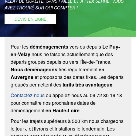
VELAY DE QUALITÉ, SANS FAILLE ET À PRIX SERRÉ, VOUS
AVEZ TROUVÉ SUR QUI COMPTER !
DEVIS EN LIGNE
Pour les
déménagements
vers ou depuis
Le Puy-
en-Velay
nous ne faisons actuellement que des
départs groupés depuis ou vers l'Île-de-France.
Nous déménageons
très régulièrement
en
Auvergne
et proposons des dates fixes. Les départs
groupés permettent des
tarifs très avantageux
.
Contactez-nous
ou appelez-nous au 09 72 80 19 18
pour connaitre nos prochaines dates de
déménagement
en Haute-Loire
.
Pour les trajets supérieurs à 500 km nous chargeons
le jour J et livrons et installons le lendemain. Les