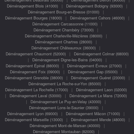
Déménagement Blois (41000)
|
Déménagement Bobigny (93000)
|
Déménagement Bourg-en-Bresse (01000)
|
Déménagement Bourges (18000)
|
Déménagement Cahors (46000)
|
Déménagement Carcassonne (11000)
|
Déménagement Chambéry (73000)
|
Déménagement Charleville-Mézières (08000)
|
Déménagement Chartres (28000)
|
Déménagement Châteauroux (36000)
|
Déménagement Chaumont (52000)
|
Déménagement Colmar (68000)
|
Déménagement Digne-les-Bains (04000)
|
Déménagement Épinal (88000)
|
Déménagement Évreux (27000)
|
Déménagement Foix (09000)
|
Déménagement Gap (05000)
|
Déménagement Grenoble (38000)
|
Déménagement Guéret (23000)
|
Déménagement La Roche-sur-Yon (85000)
|
Déménagement La Rochelle (17000)
|
Déménagement Laon (02000)
|
Déménagement Laval (53000)
|
Déménagement Le Mans (72000)
|
Déménagement Le Puy-en-Velay (43000)
|
Déménagement Lons-le-Saunier (39000)
|
Déménagement Lyon (69000)
|
Déménagement Mâcon (71000)
|
Déménagement Marseille (13000)
|
Déménagement Mende (48000)
|
Déménagement Mont-de-Marsan (40000)
|
Déménagement Montauban (82000)
|