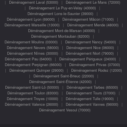
|
Déménagement Laval (53000)
|
Déménagement Le Mans (72000)
|
Déménagement Le Puy-en-Velay (43000)
|
Déménagement Lons-le-Saunier (39000)
|
Déménagement Lyon (69000)
|
Déménagement Mâcon (71000)
|
Déménagement Marseille (13000)
|
Déménagement Mende (48000)
|
Déménagement Mont-de-Marsan (40000)
|
Déménagement Montauban (82000)
|
Déménagement Moulins (03000)
|
Déménagement Nancy (54000)
|
Déménagement Nevers (58000)
|
Déménagement Nice (06000)
|
Déménagement Nîmes (30000)
|
Déménagement Niort (79000)
|
Déménagement Pau (64000)
|
Déménagement Périgueux (24000)
|
Déménagement Perpignan (66000)
|
Déménagement Privas (07000)
|
Déménagement Quimper (29000)
|
Déménagement Rodez (12000)
|
Déménagement Saint-Brieuc (22000)
|
Déménagement Saint-Étienne (42000)
|
Déménagement Saint-Lô (50000)
|
Déménagement Tarbes (65000)
|
Déménagement Toulon (83000)
|
Déménagement Tours (37000)
|
Déménagement Troyes (10000)
|
Déménagement Tulle (19000)
|
Déménagement Valence (26000)
|
Déménagement Vannes (56000)
|
Déménagement Vesoul (70000)