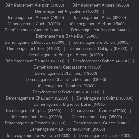
Déménagement Alençon (61000)
|
Déménagement Angers (49000)
|
Déménagement Angoulême (16000)
|
Déménagement Annecy (74000)
|
Déménagement Arras (62000)
|
Déménagement Auch (32000)
|
Déménagement Aurillac (15000)
|
Déménagement Auxerre (89000)
|
Déménagement Avignon (84000)
|
Déménagement Bar-le-Duc (55000)
|
Déménagement Beauvais (60000)
|
Déménagement Belfort (90000)
|
Déménagement Blois (41000)
|
Déménagement Bobigny (93000)
|
Déménagement Bourg-en-Bresse (01000)
|
Déménagement Bourges (18000)
|
Déménagement Cahors (46000)
|
Déménagement Carcassonne (11000)
|
Déménagement Chambéry (73000)
|
Déménagement Charleville-Mézières (08000)
|
Déménagement Chartres (28000)
|
Déménagement Châteauroux (36000)
|
Déménagement Chaumont (52000)
|
Déménagement Colmar (68000)
|
Déménagement Digne-les-Bains (04000)
|
Déménagement Épinal (88000)
|
Déménagement Évreux (27000)
|
Déménagement Foix (09000)
|
Déménagement Gap (05000)
|
Déménagement Grenoble (38000)
|
Déménagement Guéret (23000)
|
Déménagement La Roche-sur-Yon (85000)
|
Déménagement La Rochelle (17000)
|
Déménagement Laon (02000)