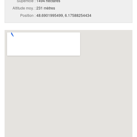
Superficie :
1494 hectares
Altitude moy. :
231 mètres
Position :
48.6901995499, 6.17588254434