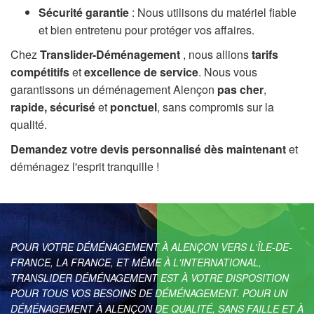
Sécurité garantie
: Nous utilisons du matériel fiable
et bien entretenu pour protéger vos affaires.
Chez
Translider-Déménagement
, nous allions
tarifs
compétitifs
et
excellence de service
. Nous vous
garantissons un déménagement Alençon
pas cher
,
rapide, sécurisé
et
ponctuel
, sans compromis sur la
qualité.
Demandez votre devis personnalisé dès maintenant
et
déménagez l'esprit tranquille !
POUR VOTRE DÉMÉNAGEMENT À ALENÇON VERS L'ÎLE-DE-
FRANCE, LA FRANCE, ET MÊME À L'INTERNATIONAL,
TRANSLIDER DÉMÉNAGEMENT EST À VOTRE DISPOSITION
POUR TOUS VOS BESOINS DE DÉMÉNAGEMENT. POUR UN
DÉMÉNAGEMENT À ALENÇON DE QUALITÉ, SANS FAILLE ET À