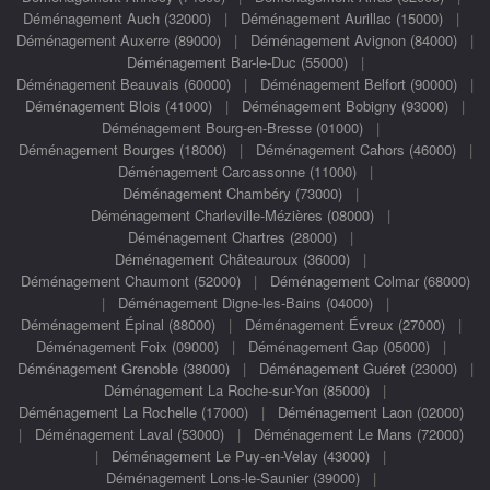
Déménagement Auch (32000)
|
Déménagement Aurillac (15000)
|
Déménagement Auxerre (89000)
|
Déménagement Avignon (84000)
|
Déménagement Bar-le-Duc (55000)
|
Déménagement Beauvais (60000)
|
Déménagement Belfort (90000)
|
Déménagement Blois (41000)
|
Déménagement Bobigny (93000)
|
Déménagement Bourg-en-Bresse (01000)
|
Déménagement Bourges (18000)
|
Déménagement Cahors (46000)
|
Déménagement Carcassonne (11000)
|
Déménagement Chambéry (73000)
|
Déménagement Charleville-Mézières (08000)
|
Déménagement Chartres (28000)
|
Déménagement Châteauroux (36000)
|
Déménagement Chaumont (52000)
|
Déménagement Colmar (68000)
|
Déménagement Digne-les-Bains (04000)
|
Déménagement Épinal (88000)
|
Déménagement Évreux (27000)
|
Déménagement Foix (09000)
|
Déménagement Gap (05000)
|
Déménagement Grenoble (38000)
|
Déménagement Guéret (23000)
|
Déménagement La Roche-sur-Yon (85000)
|
Déménagement La Rochelle (17000)
|
Déménagement Laon (02000)
|
Déménagement Laval (53000)
|
Déménagement Le Mans (72000)
|
Déménagement Le Puy-en-Velay (43000)
|
Déménagement Lons-le-Saunier (39000)
|