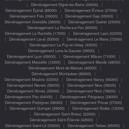
|
Déménagement Digne-les-Bains (04000)
|
Déménagement Épinal (88000)
|
Déménagement Évreux (27000)
|
Déménagement Foix (09000)
|
Déménagement Gap (05000)
|
Déménagement Grenoble (38000)
|
Déménagement Guéret (23000)
|
Déménagement La Roche-sur-Yon (85000)
|
Déménagement La Rochelle (17000)
|
Déménagement Laon (02000)
|
Déménagement Laval (53000)
|
Déménagement Le Mans (72000)
|
Déménagement Le Puy-en-Velay (43000)
|
Déménagement Lons-le-Saunier (39000)
|
Déménagement Lyon (69000)
|
Déménagement Mâcon (71000)
|
Déménagement Marseille (13000)
|
Déménagement Mende (48000)
|
Déménagement Mont-de-Marsan (40000)
|
Déménagement Montauban (82000)
|
Déménagement Moulins (03000)
|
Déménagement Nancy (54000)
|
Déménagement Nevers (58000)
|
Déménagement Nice (06000)
|
Déménagement Nîmes (30000)
|
Déménagement Niort (79000)
|
Déménagement Pau (64000)
|
Déménagement Périgueux (24000)
|
Déménagement Perpignan (66000)
|
Déménagement Privas (07000)
|
Déménagement Quimper (29000)
|
Déménagement Rodez (12000)
|
Déménagement Saint-Brieuc (22000)
|
Déménagement Saint-Étienne (42000)
|
Déménagement Saint-Lô (50000)
|
Déménagement Tarbes (65000)
|