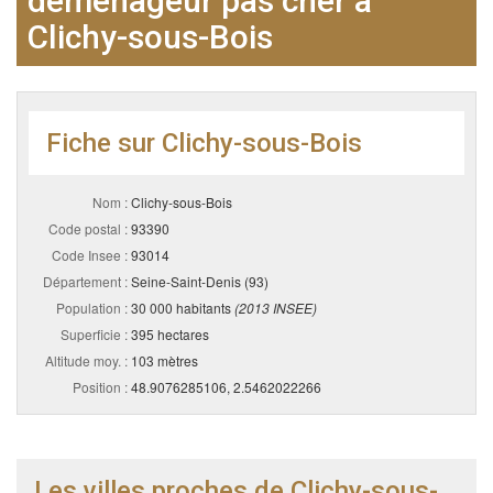
déménageur pas cher à
Clichy-sous-Bois
Fiche sur Clichy-sous-Bois
Nom :
Clichy-sous-Bois
Code postal :
93390
Code Insee :
93014
Département :
Seine-Saint-Denis (93)
Population :
30 000 habitants
(2013 INSEE)
Superficie :
395 hectares
Altitude moy. :
103 mètres
Position :
48.9076285106, 2.5462022266
Les villes proches de Clichy-sous-