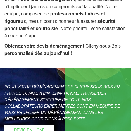
n’impliquent jamais un compromis sur la qualité. Notre
équipe, composée de
professionnels fiables et
rigoureux
, met un point d'honneur à assurer
sécurité,
ponctualité et courtoisie
. Notre priorité : votre satisfaction
à chaque étape.
Obtenez votre devis déménagement
Clichy-sous-Bois
personnalisé dès aujourd'hui !
POUR VOTRE DÉMÉNAGEMENT DE CLICHY-SOUS-BOIS EN
FRANCE COMME À L’INTERNATIONAL, TRANSLIDER
DÉMÉNAGEMENT S’OCCUPE DE TOUT. NOS
COLLABORATEURS EXPÉRIMENTÉS SONT EN MESURE DE
VOUS PROPOSER UN DÉMÉNAGEMENT DANS LES
MEILLEURES CONDITIONS À PRIX JUSTE.
DEVIS EN LIGNE