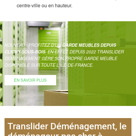
centre-ville ou en hauteur.
NOUVEAU : PROFITEZ D'UN
GARDE MEUBLES DEPUIS
CLICHY-SOUS-BOIS
. EN EFFET DEPUIS 2022 TRANSLIDER
DEMENAGEMENT GÈRE SON PROPRE GARDE MEUBLE
DISPONIBLE SUR TOUTE L'ILE-DE-FRANCE.
EN SAVOIR PLUS
Translider Déménagement, le