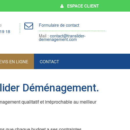
ESPACE CLIENT
e
Formulaire de contact
 19 18
Mail :
contact@translider-
demenagement.com
EVIS EN LIGNE
CONTACT
nslider Déménagement.
gement qualitatif et irréprochable au meilleur
ons que chaque budget a ses contraintes.