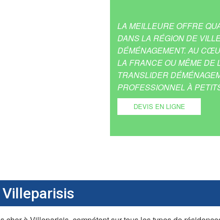
LA MEILLEURE OFFRE QU
DANS LA RÉGION DE VILL
DÉMÉNAGEMENT. AU CŒUR
LA FRANCE OU MÊME DE 
TRANSLIDER DÉMÉNAGEM
PROFESSIONNEL À PETITS
DEVIS EN LIGNE
Villeparisis
er à Villeparisis, compétent sur tous les types de résidences d