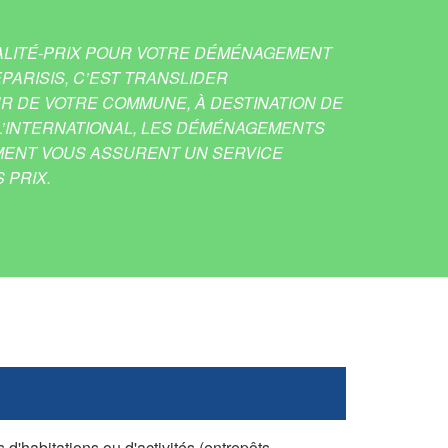
ALITÉ-PRIX POUR VOTRE DÉMÉNAGEMENT
EPARISIS, C’EST TRANSLIDER
 DE VOTRE COMMUNE, À DESTINATION DE
L’INTERNATIONAL, LES DÉMÉNAGEMENTS
ENT VOUS ASSURENT UN SERVICE
 PRIX.
'habitations ou d'activités (entrepôts,