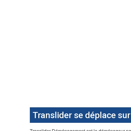
Translider se déplace sur 
Translider Déménagement est le déménageur pas ch