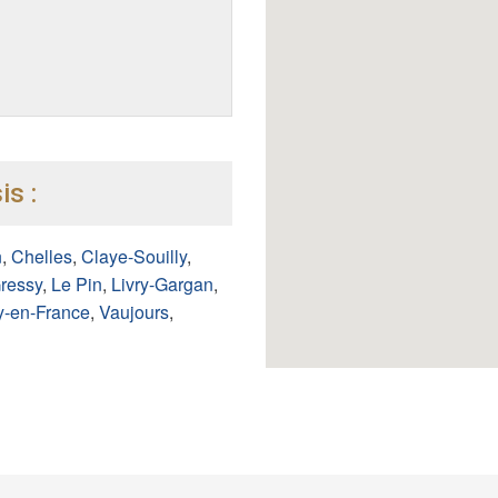
is :
n
,
Chelles
,
Claye-Souilly
,
ressy
,
Le Pin
,
Livry-Gargan
,
y-en-France
,
Vaujours
,