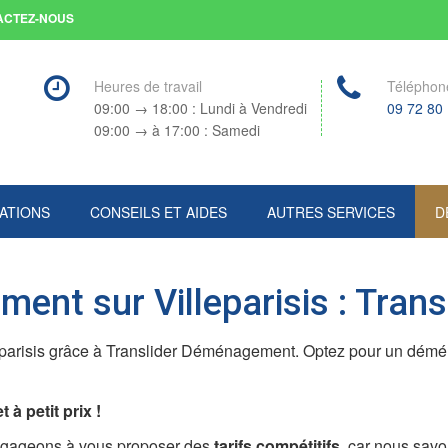
ACTEZ-NOUS
Heures de travail
Téléphon
09:00 → 18:00 : Lundi à Vendredi
09 72 80
09:00 → à 17:00 : Samedi
ATIONS
CONSEILS ET AIDES
AUTRES SERVICES
D
ent sur Villeparisis : Tra
eparisis grâce à Translider Déménagement. Optez pour un déména
 à petit prix !
ngageons à vous proposer des
tarifs compétitifs
, car nous sav