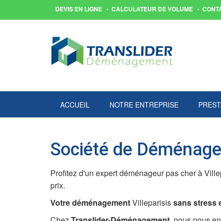
DEVIS EN LIGNE
CALCULATEUR DE VOLUME
CONT
ACCUEIL
NOTRE ENTREPRISE
PREST
Société de Déménagem
Profitez d'un expert déménageur pas cher à Vill
prix.
Votre déménagement
Villeparisis
sans stress et
Chez
Translider-Déménagement
, nous nous e