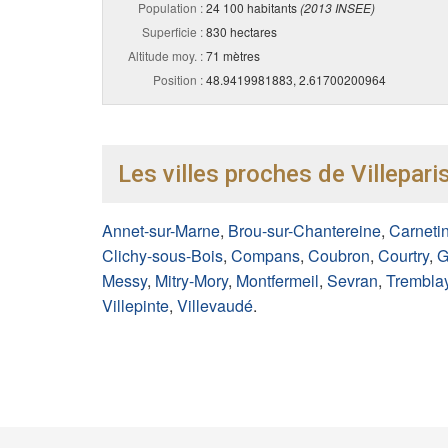
Population :
24 100 habitants
(2013 INSEE)
Superficie :
830 hectares
Altitude moy. :
71 mètres
Position :
48.9419981883, 2.61700200964
Les villes proches de Villeparis
Annet-sur-Marne
,
Brou-sur-Chantereine
,
Carneti
Clichy-sous-Bois
,
Compans
,
Coubron
,
Courtry
,
G
Messy
,
Mitry-Mory
,
Montfermeil
,
Sevran
,
Trembla
Villepinte
,
Villevaudé
.