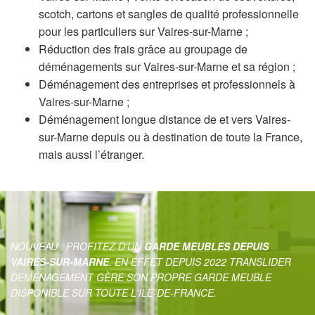
scotch, cartons et sangles de qualité professionnelle
pour les particuliers sur Vaires-sur-Marne ;
Réduction des frais grâce au groupage de
déménagements sur Vaires-sur-Marne et sa région ;
Déménagement des entreprises et professionnels à
Vaires-sur-Marne ;
Déménagement longue distance de et vers Vaires-
sur-Marne depuis ou à destination de toute la France,
mais aussi l’étranger.
NOUVEAU : PROFITEZ D'UN
GARDE MEUBLES DEPUIS
VAIRES-SUR-MARNE
. EN EFFET DEPUIS 2022 TRANSLIDER
DEMENAGEMENT GÈRE SON PROPRE GARDE MEUBLE
DISPONIBLE SUR TOUTE L'ILE-DE-FRANCE.