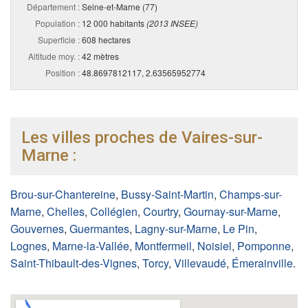
Département :
Seine-et-Marne (77)
Population :
12 000 habitants
(2013 INSEE)
Superficie :
608 hectares
Altitude moy. :
42 mètres
Position :
48.8697812117, 2.63565952774
Les villes proches de Vaires-sur-
Marne :
Brou-sur-Chantereine
,
Bussy-Saint-Martin
,
Champs-sur-
Marne
,
Chelles
,
Collégien
,
Courtry
,
Gournay-sur-Marne
,
Gouvernes
,
Guermantes
,
Lagny-sur-Marne
,
Le Pin
,
Lognes
,
Marne-la-Vallée
,
Montfermeil
,
Noisiel
,
Pomponne
,
Saint-Thibault-des-Vignes
,
Torcy
,
Villevaudé
,
Émerainville
.