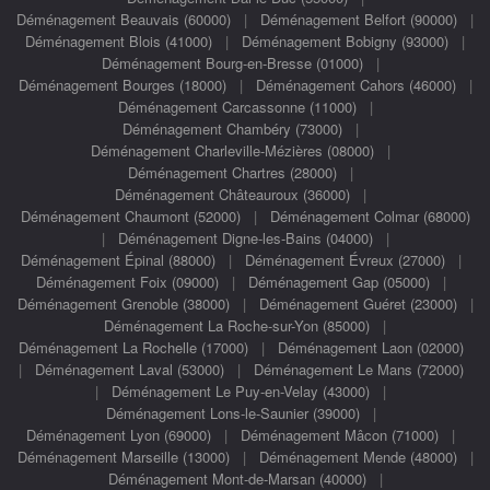
Déménagement Beauvais (60000)
|
Déménagement Belfort (90000)
|
Déménagement Blois (41000)
|
Déménagement Bobigny (93000)
|
Déménagement Bourg-en-Bresse (01000)
|
Déménagement Bourges (18000)
|
Déménagement Cahors (46000)
|
Déménagement Carcassonne (11000)
|
Déménagement Chambéry (73000)
|
Déménagement Charleville-Mézières (08000)
|
Déménagement Chartres (28000)
|
Déménagement Châteauroux (36000)
|
Déménagement Chaumont (52000)
|
Déménagement Colmar (68000)
|
Déménagement Digne-les-Bains (04000)
|
Déménagement Épinal (88000)
|
Déménagement Évreux (27000)
|
Déménagement Foix (09000)
|
Déménagement Gap (05000)
|
Déménagement Grenoble (38000)
|
Déménagement Guéret (23000)
|
Déménagement La Roche-sur-Yon (85000)
|
Déménagement La Rochelle (17000)
|
Déménagement Laon (02000)
|
Déménagement Laval (53000)
|
Déménagement Le Mans (72000)
|
Déménagement Le Puy-en-Velay (43000)
|
Déménagement Lons-le-Saunier (39000)
|
Déménagement Lyon (69000)
|
Déménagement Mâcon (71000)
|
Déménagement Marseille (13000)
|
Déménagement Mende (48000)
|
Déménagement Mont-de-Marsan (40000)
|