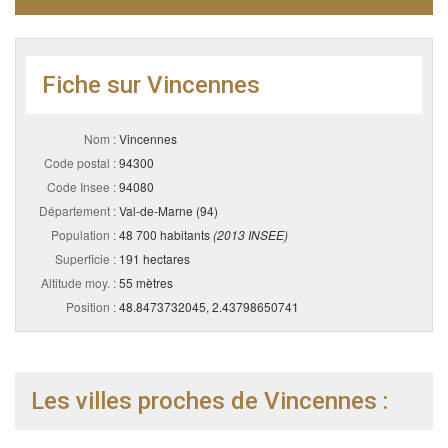
Fiche sur Vincennes
Nom :
Vincennes
Code postal :
94300
Code Insee :
94080
Département :
Val-de-Marne (94)
Population :
48 700 habitants
(2013 INSEE)
Superficie :
191 hectares
Altitude moy. :
55 mètres
Position :
48.8473732045, 2.43798650741
Les villes proches de Vincennes :