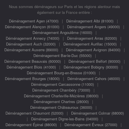
Nous sommes déménageurs sur Paris et les régions alentour mais
également sur la France entière :
Déménagement Agen (47000)
|
Déménagement Albi (81000)
|
Déménagement Alençon (61000)
|
Déménagement Angers (49000)
|
Déménagement Angoulême (16000)
|
Déménagement Annecy (74000)
|
Déménagement Arras (62000)
|
Déménagement Auch (32000)
|
Déménagement Aurillac (15000)
|
Déménagement Auxerre (89000)
|
Déménagement Avignon (84000)
|
Déménagement Bar-le-Duc (55000)
|
Déménagement Beauvais (60000)
|
Déménagement Belfort (90000)
|
Déménagement Blois (41000)
|
Déménagement Bobigny (93000)
|
Déménagement Bourg-en-Bresse (01000)
|
Déménagement Bourges (18000)
|
Déménagement Cahors (46000)
|
Déménagement Carcassonne (11000)
|
Déménagement Chambéry (73000)
|
Déménagement Charleville-Mézières (08000)
|
Déménagement Chartres (28000)
|
Déménagement Châteauroux (36000)
|
Déménagement Chaumont (52000)
|
Déménagement Colmar (68000)
|
Déménagement Digne-les-Bains (04000)
|
Déménagement Épinal (88000)
|
Déménagement Évreux (27000)
|