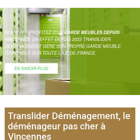
NOUVEAU : PROFITEZ D'UN
GARDE MEUBLES DEPUIS
VINCENNES
. EN EFFET DEPUIS 2022 TRANSLIDER
DEMENAGEMENT GÈRE SON PROPRE GARDE MEUBLE
DISPONIBLE SUR TOUTE L'ILE-DE-FRANCE.
EN SAVOIR PLUS
Translider Déménagement, le
déménageur pas cher à
Vincennes