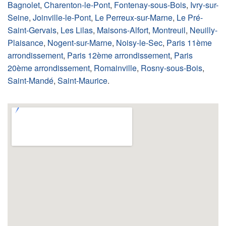
Bagnolet
,
Charenton-le-Pont
,
Fontenay-sous-Bois
,
Ivry-sur-
Seine
,
Joinville-le-Pont
,
Le Perreux-sur-Marne
,
Le Pré-
Saint-Gervais
,
Les Lilas
,
Maisons-Alfort
,
Montreuil
,
Neuilly-
Plaisance
,
Nogent-sur-Marne
,
Noisy-le-Sec
,
Paris 11ème
arrondissement
,
Paris 12ème arrondissement
,
Paris
20ème arrondissement
,
Romainville
,
Rosny-sous-Bois
,
Saint-Mandé
,
Saint-Maurice
.