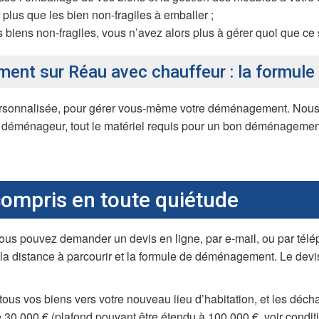
plus que les bien non-fragiles à emballer ;
iens non-fragiles, vous n’avez alors plus à gérer quoi que ce s
t sur Réau avec chauffeur : la formule p
sonnalisée, pour gérer vous-même votre déménagement. Nous v
déménageur, tout le matériel requis pour un bon déménagement,
mpris en toute quiétude
s pouvez demander un devis en ligne, par e-mail, ou par télép
 la distance à parcourir et la formule de déménagement. Le devi
s vos biens vers votre nouveau lieu d’habitation, et les décha
30 000 € (plafond pouvant être étendu à 100.000 €, voir conditi