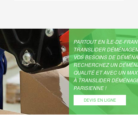
PARTOUT EN ÎLE-DE-FRAN
TRANSLIDER DÉMÉNAGEM
VOS BESOINS DE DÉMÉNA
RECHERCHEZ UN DÉMÉNA
QUALITÉ ET AVEC UN MAX
À TRANSLIDER DÉMÉNAGE
PARISIENNE !
DEVIS EN LIGNE