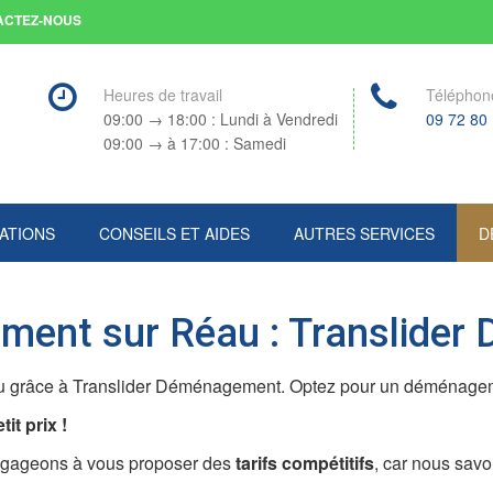
ACTEZ-NOUS
Heures de travail
Téléphon
09:00 → 18:00 : Lundi à Vendredi
09 72 80
09:00 → à 17:00 : Samedi
ATIONS
CONSEILS ET AIDES
AUTRES SERVICES
D
ment sur Réau : Translide
 grâce à Translider Déménagement. Optez pour un déménagement 
it prix !
ngageons à vous proposer des
tarifs compétitifs
, car nous sav