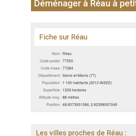
Déménager à Réau à petit
Fiche sur Réau
Nom :
Réau
Code postal :
77550
Code Insee :
77384
Département :
Seine-et-Marne (77)
Population :
1 100 habitants
(2013 INSEE)
Superficie :
1329 hectares
Altitude moy. :
88 mètres
Position :
48.6073931366, 2.62398597049
Les villes proches de Réau :