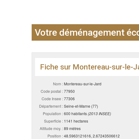
Votre déménagement éco
Fiche sur Montereau-sur-le-J
Nom :
Montereau-sur-le-Jard
Code postal :
77950
Code Insee :
77306
Département :
Seine-et-Marne (77)
Population :
600 habitants
(2013 INSEE)
Superficie :
1141 hectares
Altitude moy. :
89 mètres
Position :
48.5963121616, 2.67243506612