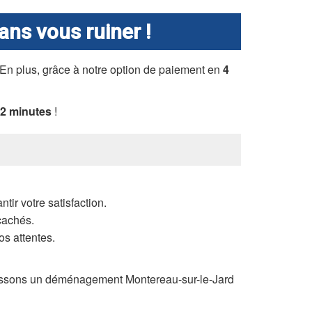
sans vous ruiner !
t. En plus, grâce à notre option de paiement en
4
2 minutes
!
ir votre satisfaction.
cachés.
os attentes.
issons un déménagement Montereau-sur-le-Jard