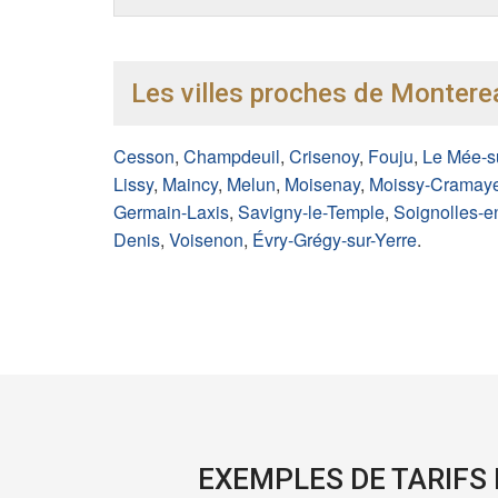
Les villes proches de Monterea
Cesson
,
Champdeuil
,
Crisenoy
,
Fouju
,
Le Mée-s
Lissy
,
Maincy
,
Melun
,
Moisenay
,
Moissy-Cramaye
Germain-Laxis
,
Savigny-le-Temple
,
Soignolles-e
Denis
,
Voisenon
,
Évry-Grégy-sur-Yerre
.
EXEMPLES DE TARIFS