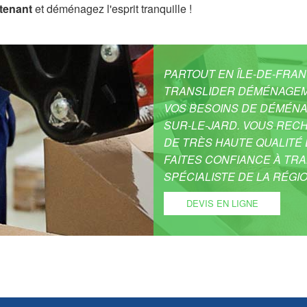
tenant
et déménagez l'esprit tranquille !
PARTOUT EN ÎLE-DE-FRAN
TRANSLIDER DÉMÉNAGEM
VOS BESOINS DE DÉMÉN
SUR-LE-JARD. VOUS RE
DE TRÈS HAUTE QUALITÉ 
FAITES CONFIANCE À TR
SPÉCIALISTE DE LA RÉGIO
DEVIS EN LIGNE