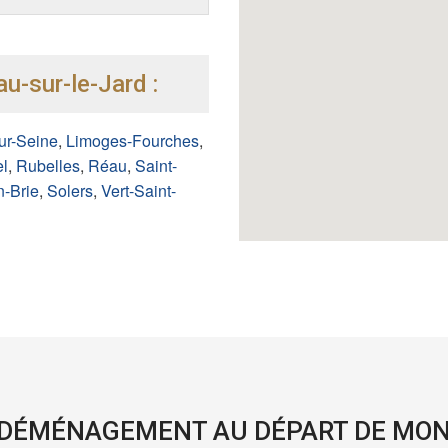
u-sur-le-Jard :
ur-Seine
,
Limoges-Fourches
,
l
,
Rubelles
,
Réau
,
Saint-
n-Brie
,
Solers
,
Vert-Saint-
 DÉMÉNAGEMENT AU DÉPART DE MO