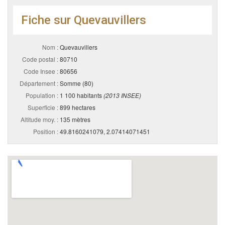
Fiche sur Quevauvillers
Nom :
Quevauvillers
Code postal :
80710
Code Insee :
80656
Département :
Somme (80)
Population :
1 100 habitants
(2013 INSEE)
Superficie :
899 hectares
Altitude moy. :
135 mètres
Position :
49.8160241079, 2.07414071451