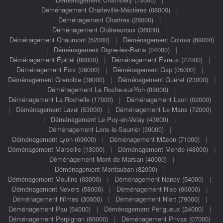
Déménagement Charleville-Mézières (08000)
|
Déménagement Chartres (28000)
|
Déménagement Châteauroux (36000)
|
Déménagement Chaumont (52000)
|
Déménagement Colmar (68000)
|
Déménagement Digne-les-Bains (04000)
|
Déménagement Épinal (88000)
|
Déménagement Évreux (27000)
|
Déménagement Foix (09000)
|
Déménagement Gap (05000)
|
Déménagement Grenoble (38000)
|
Déménagement Guéret (23000)
|
Déménagement La Roche-sur-Yon (85000)
|
Déménagement La Rochelle (17000)
|
Déménagement Laon (02000)
|
Déménagement Laval (53000)
|
Déménagement Le Mans (72000)
|
Déménagement Le Puy-en-Velay (43000)
|
Déménagement Lons-le-Saunier (39000)
|
Déménagement Lyon (69000)
|
Déménagement Mâcon (71000)
|
Déménagement Marseille (13000)
|
Déménagement Mende (48000)
|
Déménagement Mont-de-Marsan (40000)
|
Déménagement Montauban (82000)
|
Déménagement Moulins (03000)
|
Déménagement Nancy (54000)
|
Déménagement Nevers (58000)
|
Déménagement Nice (06000)
|
Déménagement Nîmes (30000)
|
Déménagement Niort (79000)
|
Déménagement Pau (64000)
|
Déménagement Périgueux (24000)
|
Déménagement Perpignan (66000)
|
Déménagement Privas (07000)