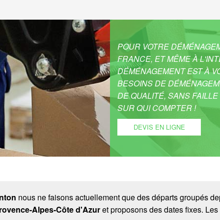
POUR VOTRE DÉMÉNAGEME
FRANCE, ET MÊME À L'IN
DÉMÉNAGEMENT EST À VO
BESOINS DE DÉMÉNAGEM
DE QUALITÉ, SANS FAILL
SUR QUI COMPTER !
DEVIS EN LIGNE
nton
nous ne faisons actuellement que des départs groupés depu
rovence-Alpes-Côte d'Azur
et proposons des dates fixes. Les