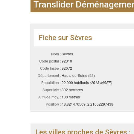
Translider Déménagement
Fiche sur Sèvres
Nom :
Sèvres
Code postal :
92310
Code Insee :
92072
Département :
Hauts-de-Seine (92)
Population :
22 900 habitants
(2013 INSEE)
Superficie :
392 hectares
Altitude moy. :
100 mètres
Position :
48.821476509, 2.21052297438
Les villes proches de Sèvres :