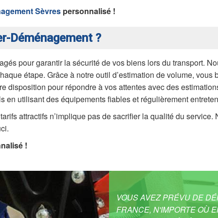
nagement Sèvres
personnalisé !
ider-Déménagement ?
gés pour garantir la sécurité de vos biens lors du transport.
chaque étape. Grâce à notre outil d’estimation de volume, vous b
tre disposition pour répondre à vos attentes avec des estimations
 en utilisant des équipements fiables et régulièrement entrete
tarifs attractifs n’implique pas de sacrifier la qualité du servic
ci.
alisé !
VOUS AVEZ PRÉVU DE DÉM
FRANCE, N'IMPORTE OÙ E