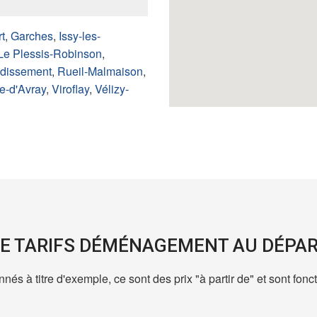
t
,
Garches
,
Issy-les-
Le Plessis-Robinson
,
ndissement
,
Rueil-Malmaison
,
le-d'Avray
,
Viroflay
,
Vélizy-
E TARIFS DÉMÉNAGEMENT AU DÉPAR
nés à titre d'exemple, ce sont des prix "à partir de" et sont fo