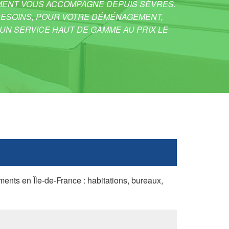
ENT VOUS ACCOMPAGNE DEPUIS SÈVRES.
BESOINS, POUR VOTRE DÉMÉNAGEMENT,
N SERVICE HAUT DE GAMME AU PRIX LE
ts en Île-de-France : habitations, bureaux,