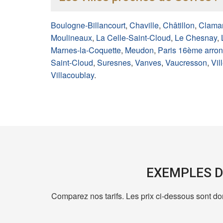
Boulogne-Billancourt
,
Chaville
,
Châtillon
,
Clamar
Moulineaux
,
La Celle-Saint-Cloud
,
Le Chesnay
,
Marnes-la-Coquette
,
Meudon
,
Paris 16ème arro
Saint-Cloud
,
Suresnes
,
Vanves
,
Vaucresson
,
Vil
Villacoublay
.
EXEMPLES D
Comparez nos tarifs. Les prix ci-dessous sont don