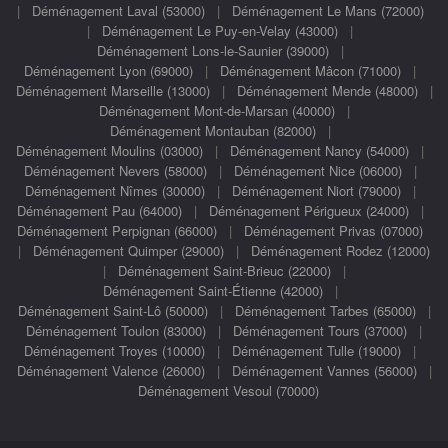
|
Déménagement Laval (53000)
|
Déménagement Le Mans (72000)
|
Déménagement Le Puy-en-Velay (43000)
|
Déménagement Lons-le-Saunier (39000)
|
Déménagement Lyon (69000)
|
Déménagement Mâcon (71000)
|
Déménagement Marseille (13000)
|
Déménagement Mende (48000)
|
Déménagement Mont-de-Marsan (40000)
|
Déménagement Montauban (82000)
|
Déménagement Moulins (03000)
|
Déménagement Nancy (54000)
|
Déménagement Nevers (58000)
|
Déménagement Nice (06000)
|
Déménagement Nîmes (30000)
|
Déménagement Niort (79000)
|
Déménagement Pau (64000)
|
Déménagement Périgueux (24000)
|
Déménagement Perpignan (66000)
|
Déménagement Privas (07000)
|
Déménagement Quimper (29000)
|
Déménagement Rodez (12000)
|
Déménagement Saint-Brieuc (22000)
|
Déménagement Saint-Étienne (42000)
|
Déménagement Saint-Lô (50000)
|
Déménagement Tarbes (65000)
|
Déménagement Toulon (83000)
|
Déménagement Tours (37000)
|
Déménagement Troyes (10000)
|
Déménagement Tulle (19000)
|
Déménagement Valence (26000)
|
Déménagement Vannes (56000)
|
Déménagement Vesoul (70000)