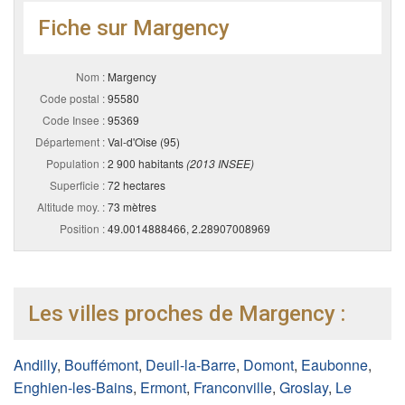
Fiche sur Margency
Nom :
Margency
Code postal :
95580
Code Insee :
95369
Département :
Val-d'Oise (95)
Population :
2 900 habitants
(2013 INSEE)
Superficie :
72 hectares
Altitude moy. :
73 mètres
Position :
49.0014888466, 2.28907008969
Les villes proches de Margency :
Andilly
,
Bouffémont
,
Deuil-la-Barre
,
Domont
,
Eaubonne
,
Enghien-les-Bains
,
Ermont
,
Franconville
,
Groslay
,
Le