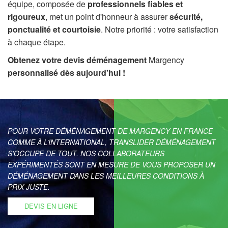
équipe, composée de
professionnels fiables et
rigoureux
, met un point d'honneur à assurer
sécurité,
ponctualité et courtoisie
. Notre priorité : votre satisfaction
à chaque étape.
Obtenez votre devis déménagement
Margency
personnalisé dès aujourd'hui !
POUR VOTRE DÉMÉNAGEMENT DE MARGENCY EN FRANCE
COMME À L’INTERNATIONAL, TRANSLIDER DÉMÉNAGEMENT
S’OCCUPE DE TOUT. NOS COLLABORATEURS
EXPÉRIMENTÉS SONT EN MESURE DE VOUS PROPOSER UN
DÉMÉNAGEMENT DANS LES MEILLEURES CONDITIONS À
PRIX JUSTE.
DEVIS EN LIGNE