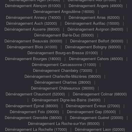
Déménagement Alençon (61000)
|
Déménagement Angers (49000)
|
Déménagement Angoulême (16000)
|
Déménagement Annecy (74000)
|
Déménagement Arras (62000)
|
Déménagement Auch (32000)
|
Déménagement Aurillac (15000)
|
Déménagement Auxerre (89000)
|
Déménagement Avignon (84000)
|
Déménagement Bar-le-Duc (55000)
|
Déménagement Beauvais (60000)
|
Déménagement Belfort (90000)
|
Déménagement Blois (41000)
|
Déménagement Bobigny (93000)
|
Déménagement Bourg-en-Bresse (01000)
|
Déménagement Bourges (18000)
|
Déménagement Cahors (46000)
|
Déménagement Carcassonne (11000)
|
Déménagement Chambéry (73000)
|
Déménagement Charleville-Mézières (08000)
|
Déménagement Chartres (28000)
|
Déménagement Châteauroux (36000)
|
Déménagement Chaumont (52000)
|
Déménagement Colmar (68000)
|
Déménagement Digne-les-Bains (04000)
|
Déménagement Épinal (88000)
|
Déménagement Évreux (27000)
|
Déménagement Foix (09000)
|
Déménagement Gap (05000)
|
Déménagement Grenoble (38000)
|
Déménagement Guéret (23000)
|
Déménagement La Roche-sur-Yon (85000)
|
Déménagement La Rochelle (17000)
|
Déménagement Laon (02000)