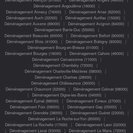
Déménagement Angoulême (16000)
|
Déménagement Annecy (74000)
|
Déménagement Arras (62000)
|
Déménagement Auch (32000)
|
Déménagement Aurillac (15000)
|
Déménagement Auxerre (89000)
|
Déménagement Avignon (84000)
|
Déménagement Bar-le-Duc (55000)
|
Déménagement Beauvais (60000)
|
Déménagement Belfort (90000)
|
Déménagement Blois (41000)
|
Déménagement Bobigny (93000)
|
Déménagement Bourg-en-Bresse (01000)
|
Déménagement Bourges (18000)
|
Déménagement Cahors (46000)
|
Déménagement Carcassonne (11000)
|
Déménagement Chambéry (73000)
|
Déménagement Charleville-Mézières (08000)
|
Déménagement Chartres (28000)
|
Déménagement Châteauroux (36000)
|
Déménagement Chaumont (52000)
|
Déménagement Colmar (68000)
|
Déménagement Digne-les-Bains (04000)
|
Déménagement Épinal (88000)
|
Déménagement Évreux (27000)
|
Déménagement Foix (09000)
|
Déménagement Gap (05000)
|
Déménagement Grenoble (38000)
|
Déménagement Guéret (23000)
|
Déménagement La Roche-sur-Yon (85000)
|
Déménagement La Rochelle (17000)
|
Déménagement Laon (02000)
|
Déménagement Laval (53000)
|
Déménagement Le Mans (72000)