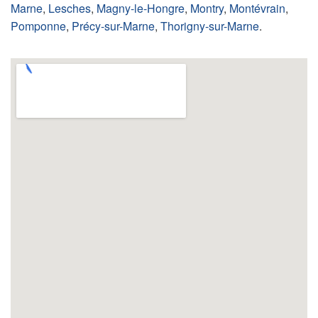
Marne
,
Lesches
,
Magny-le-Hongre
,
Montry
,
Montévrain
,
Pomponne
,
Précy-sur-Marne
,
Thorigny-sur-Marne
.