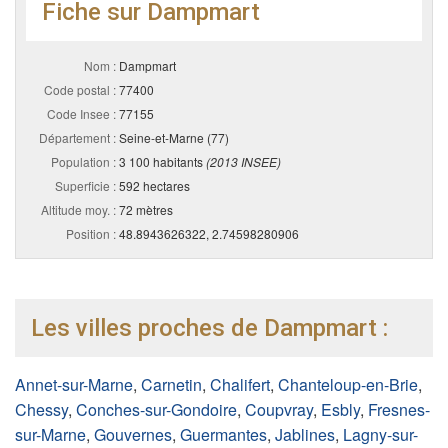
Fiche sur Dampmart
Nom :
Dampmart
Code postal :
77400
Code Insee :
77155
Département :
Seine-et-Marne (77)
Population :
3 100 habitants
(2013 INSEE)
Superficie :
592 hectares
Altitude moy. :
72 mètres
Position :
48.8943626322, 2.74598280906
Les villes proches de Dampmart :
Annet-sur-Marne
,
Carnetin
,
Chalifert
,
Chanteloup-en-Brie
,
Chessy
,
Conches-sur-Gondoire
,
Coupvray
,
Esbly
,
Fresnes-
sur-Marne
,
Gouvernes
,
Guermantes
,
Jablines
,
Lagny-sur-